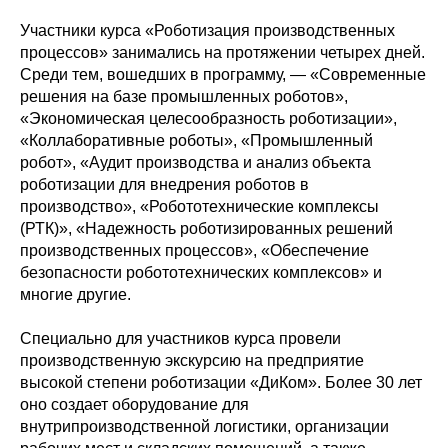
Участники курса «Роботизация производственных
процессов» занимались на протяжении четырех дней.
Среди тем, вошедших в программу, — «Современные
решения на базе промышленных роботов»,
«Экономическая целесообразность роботизации»,
«Коллаборативные роботы», «Промышленный
робот», «Аудит производства и анализ объекта
Политика конфиденциальности
роботизации для внедрения роботов в
© 2015-2026 НАУРР. Все права защищены.
При использовании материалов ссылка на ROBOTUNION.RU — обязательна
производство», «Робототехнические комплексы
(РТК)», «Надежность роботизированных решений
© 2015-2026 НАУРР. Все права защищены. При использовании материалов
ссылка на ROBOTUNION.RU — обязательна
производственных процессов», «Обеспечение
безопасности робототехнических комплексов» и
многие другие.
Специально для участников курса провели
производственную экскурсию на предприятие
высокой степени роботизации «ДиКом». Более 30 лет
оно создает оборудование для
внутрипроизводственной логистики, организации