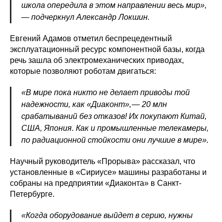
школа опередила в этом направлении весь мир»,
— ​подчеркнул Александр Локшин.
Политика конфиденциальности
Евгений Адамов отметил беспрецедентный
© 2015-2026 НАУРР. Все права защищены.
При использовании материалов ссылка на ROBOTUNION.RU — обязательна
эксплуатационный ресурс компонентной базы, когда
речь зашла об электромеханических приводах,
© 2015-2026 НАУРР. Все права защищены. При использовании материалов
ссылка на ROBOTUNION.RU — обязательна
которые позволяют роботам двигаться:
«В мире пока никто не делает приводы той
надежности, как «Диаконт», — ​20 млн
срабатываний без отказов! Их покупают Китай,
США, Япония. Как и промышленные телекамеры,
по радиационной стойкости они лучшие в мире».
Научный руководитель «Прорыва» рассказал, что
установленные в «Сириусе» машины разработаны и
собраны на предприятии «Диаконта» в Санкт-
Петербурге.
«Когда оборудование выйдет в серию, нужны