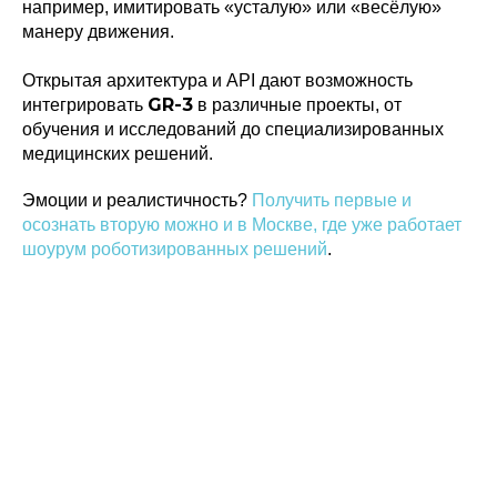
например, имитировать «усталую» или «весёлую»
манеру движения.
Политика конфиденциальности
Открытая архитектура и API дают возможность
© 2015-2026 НАУРР. Все права защищены.
GR-3
интегрировать
в различные проекты, от
При использовании материалов ссылка на ROBOTUNION.RU — обязательна
обучения и исследований до специализированных
© 2015-2026 НАУРР. Все права защищены. При использовании материалов
медицинских решений.
ссылка на ROBOTUNION.RU — обязательна
Эмоции и реалистичность?
Получить первые и
осознать вторую можно и в Москве, где уже работает
шоурум роботизированных решений
.