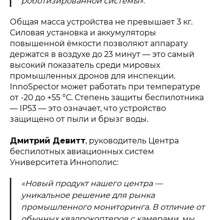
роботизированной системы».
Общая масса устройства не превышает 3 кг.
Силовая установка и аккумуляторы
повышенной ёмкости позволяют аппарату
держатся в воздухе до 23 минут — это самый
высокий показатель среди мировых
промышленных дронов для инспекции.
InnoSpector может работать при температуре
от -20 до +55 °С. Степень защиты беспилотника
— IP53 — это означает, что устройство
защищено от пыли и брызг воды.
Политика конфиденциальности
Дмитрий Девитт
, руководитель Центра
© 2015-2026 НАУРР. Все права защищены.
При использовании материалов ссылка на ROBOTUNION.RU —
обязательна
беспилотных авиационных систем
Университета Иннополис:
© 2015-2026 НАУРР. Все права защищены. При использовании
материалов ссылка на ROBOTUNION.RU — обязательна
«Новый продукт нашего центра —
уникальное решение для рынка
промышленного мониторинга. В отличие от
обычных квадрокоптеров с камерами, мы