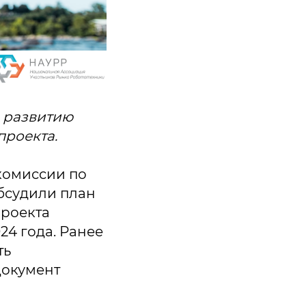
о развитию
проекта.
комиссии по
бсудили план
проекта
24 года. Ранее
ть
Документ