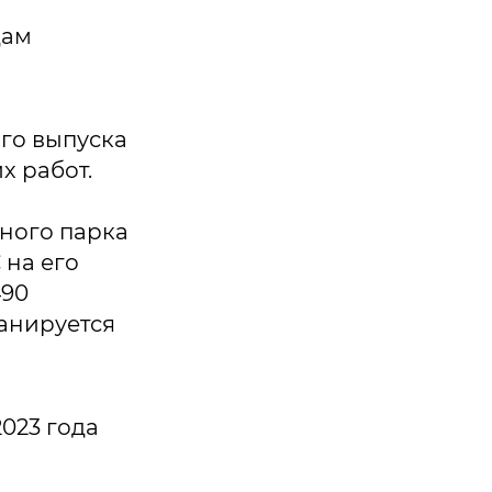
дам
го выпуска
х работ.
ного парка
 на его
490
ланируется
2023 года