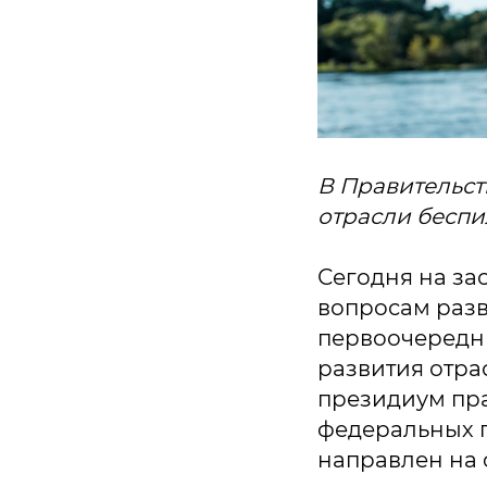
В Правительст
отрасли беспи
Сегодня на за
вопросам разв
первоочередны
развития отрас
президиум пра
федеральных п
направлен на 