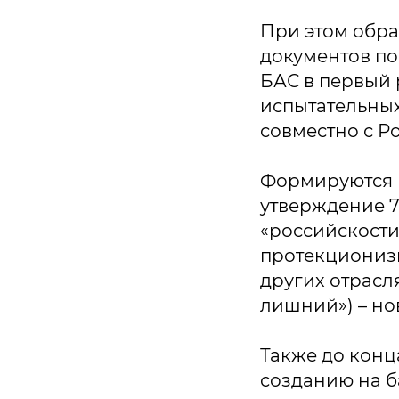
При этом обра
документов по
БАС в первый 
испытательных
совместно с Р
Формируются 
утверждение 7
«российскости
протекционизм
других отрасл
лишний») – нов
Также до конц
созданию на б