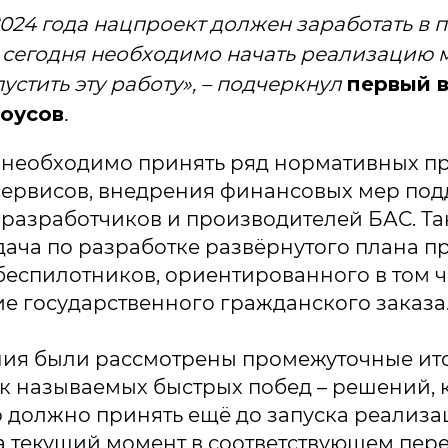
2024 года нацпроект должен заработать в 
 сегодня необходимо начать реализацию 
устить эту работу», – подчеркнул
первый 
оусов
.
 необходимо принять ряд нормативных пр
сервисов, внедрения финансовых мер по
 разработчиков и производителей БАС. Т
дача по разработке развёрнутого плана п
беспилотников, ориентированного в том ч
е государственного гражданского заказа
ния были рассмотрены промежуточные ит
к называемых быстрых побед – решений, 
 должно принять ещё до запуска реализ
а текущий момент в соответствующем пер