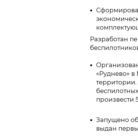
Сформирова
экономическ
комплектую
Разработан пе
беспилотников
Организован
«Руднево» в
территории.
беспилотных
произвести 5
Запущено обу
выдан первы