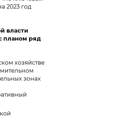
а 2023 год
й власти
с планом ряд
ком хозяйстве
едомительном
дельных зонах
ративный
ской