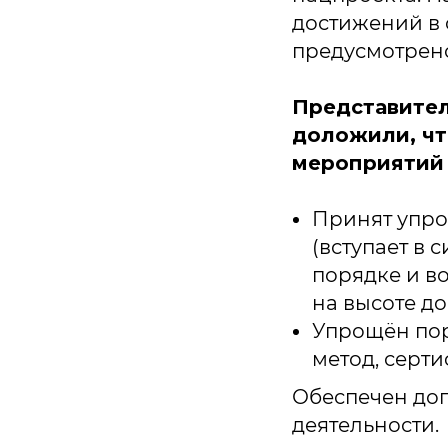
достижений в 
предусмотрено
Представител
доложили, чт
мероприятий 
Принят упро
(вступает в 
порядке и в
на высоте до 
Упрощён пор
метод, серти
Обеспечен до
деятельности.