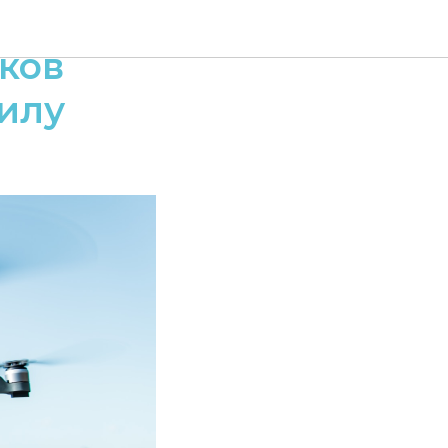
т по
ков
силу