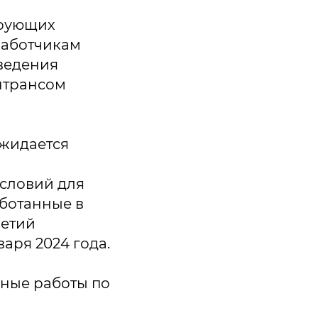
ирующих
работчикам
оведения
интрансом
жидается
условий для
ботанные в
ретий
варя 2024 года.
нные работы по