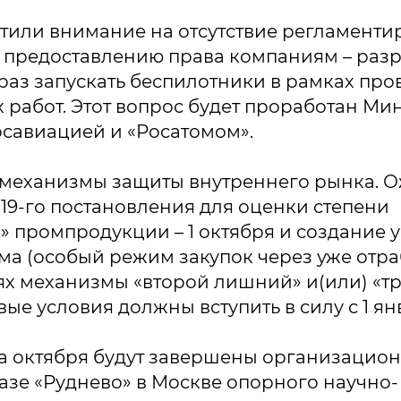
тили внимание на отсутствие регламент
 предоставлению права компаниям – раз
раз запускать беспилотники в рамках пр
 работ. Этот вопрос будет проработан М
осавиацией и «Росатомом».
механизмы защиты внутреннего рынка. О
19-го постановления для оценки степени
» промпродукции – 1 октября и создание 
а (особый режим закупок через уже отра
ях механизмы «второй лишний» и(или) «т
ые условия должны вступить в силу с 1 ян
а октября будут завершены организацио
азе «Руднево» в Москве опорного научно-