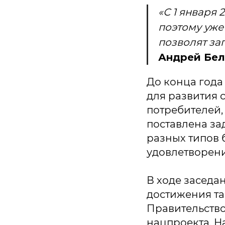
«С 1 января 
поэтому уже
позволят зап
Андрей Бел
До конца года
для развития 
потребителей,
поставлена за
разных типов 
удовлетворени
В ходе заседа
достижения та
Правительство
нацпроекта. Н