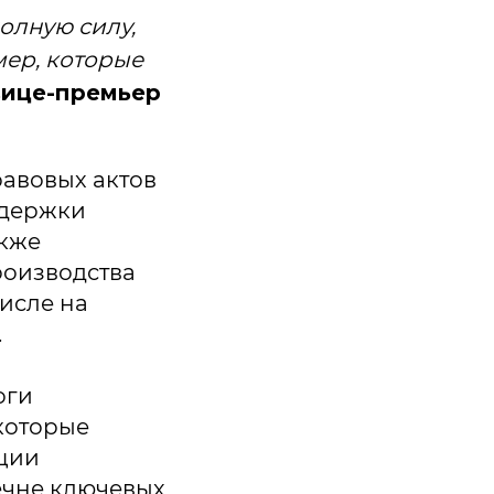
полную силу,
мер, которые
вице-премьер
авовых актов
ддержки
акже
роизводства
исле на
.
оги
которые
ации
ечне ключевых