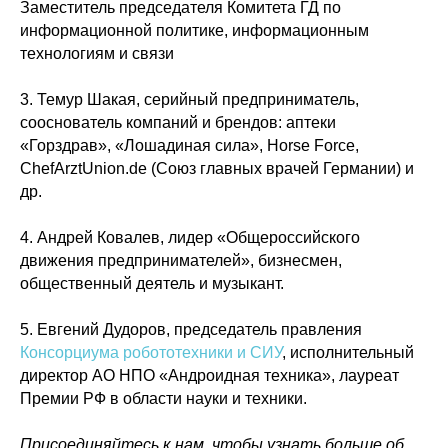
Заместитель председателя Комитета ГД по
информационной политике, информационным
технологиям и связи
3. Темур Шакая, серийный предприниматель,
сооснователь компаний и брендов: аптеки
«Горздрав», «Лошадиная сила», Horse Force,
Политика конфиденциальности
© 2015-2026 НАУРР. Все права защищены.
ChefArztUnion.de (Союз главных врачей Германии) и
При использовании материалов ссылка на ROBOTUNION.RU — обязательна
др.
© 2015-2026 НАУРР. Все права защищены. При использовании материалов
ссылка на ROBOTUNION.RU — обязательна
4. Андрей Ковалев, лидер «Общероссийского
движения предпринимателей», бизнесмен,
общественный деятель и музыкант.
5. Евгений Дудоров, председатель правления
Консорциума робототехники и СИУ
, исполнительный
директор АО НПО «Андроидная техника», лауреат
Премии РФ в области науки и техники.
Присоединяйтесь к нам, чтобы узнать больше об