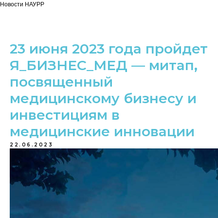
Новости НАУРР
23 июня 2023 года пройдет
Я_БИЗНЕС_МЕД — митап,
посвященный
медицинскому бизнесу и
инвестициям в
медицинские инновации
22.06.2023