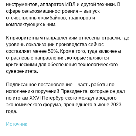
инструментов, аппаратов ИВЛ и другой техники. В
сфере сельхозмашиностроения – выпуск
отечественных комбайнов, тракторов и
комплектующих к ним.
К приоритетным направлениям отнесены отрасли, где
уровень локализации производства сейчас
составляет менее 50%. Кроме того, туда включены
отраслевые направления, которые являются
Политика конфиденциальности
критическими для обеспечения технологического
© 2015-2026 НАУРР. Все права защищены.
При использовании материалов ссылка на ROBOTUNION.RU — обязательна
суверенитета.
© 2015-2026 НАУРР. Все права защищены. При использовании материалов
ссылка на ROBOTUNION.RU — обязательна
Подписанное постановление – часть работы по
исполнению поручений Президента, которые он дал
по итогам XXVI Петербургского международного
экономического форума, прошедшего в июне 2023
года.
Источник