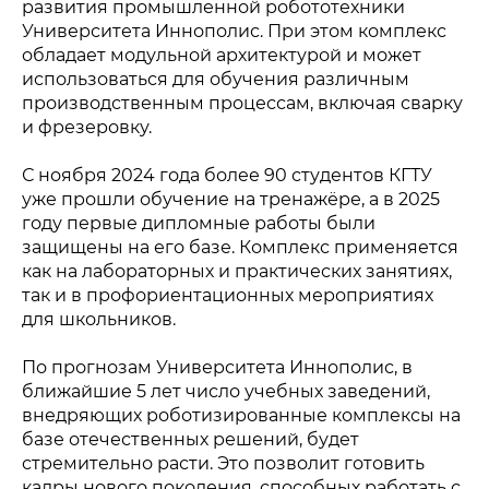
развития промышленной робототехники
Университета Иннополис. При этом комплекс
обладает модульной архитектурой и может
использоваться для обучения различным
производственным процессам, включая сварку
и фрезеровку.
С ноября 2024 года более 90 студентов КГТУ
уже прошли обучение на тренажёре, а в 2025
году первые дипломные работы были
защищены на его базе. Комплекс применяется
как на лабораторных и практических занятиях,
так и в профориентационных мероприятиях
для школьников.
По прогнозам Университета Иннополис, в
ближайшие 5 лет число учебных заведений,
внедряющих роботизированные комплексы на
Политика конфиденциальности
© 2015-2026 НАУРР. Все права защищены.
базе отечественных решений, будет
При использовании материалов ссылка на ROBOTUNION.RU —
обязательна
стремительно расти. Это позволит готовить
кадры нового поколения, способных работать с
© 2015-2026 НАУРР. Все права защищены. При использовании