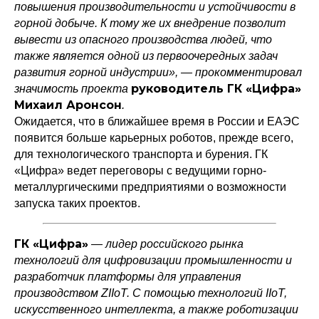
повышения производительности и устойчивости в
горной добыче. К тому же их внедрение позволит
вывести из опасного производства людей, что
также является одной из первоочередных задач
развития горной индустрии», — прокомментировал
руководитель ГК «Цифра»
значимость проекта
Михаил Аронсон
.
Ожидается, что в ближайшее время в России и ЕАЭС
появится больше карьерных роботов, прежде всего,
Политика конфиденциальности
для технологического транспорта и бурения. ГК
© 2015-2026 НАУРР. Все права защищены.
При использовании материалов ссылка на ROBOTUNION.RU — обязательна
«Цифра» ведет переговоры с ведущими горно-
металлургическими предприятиями о возможности
© 2015-2026 НАУРР. Все права защищены. При использовании материалов
запуска таких проектов.
ссылка на ROBOTUNION.RU — обязательна
ГК «Цифра»
— лидер российского рынка
технологий для цифровизации промышленности и
разработчик платформы для управления
производством ZIIoT. С помощью технологий IIoT,
искусственного интеллекта, а также роботизации