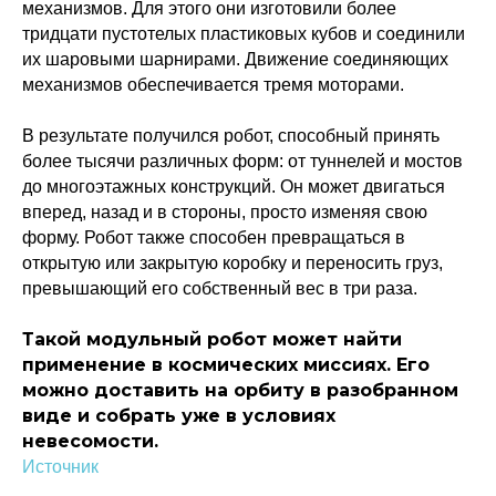
механизмов. Для этого они изготовили более
тридцати пустотелых пластиковых кубов и соединили
их шаровыми шарнирами. Движение соединяющих
механизмов обеспечивается тремя моторами.
В результате получился робот, способный принять
более тысячи различных форм: от туннелей и мостов
до многоэтажных конструкций. Он может двигаться
вперед, назад и в стороны, просто изменяя свою
форму. Робот также способен превращаться в
открытую или закрытую коробку и переносить груз,
превышающий его собственный вес в три раза.
Такой модульный робот может найти
Политика конфиденциальности
применение в космических миссиях. Его
© 2015-2026 НАУРР. Все права защищены.
При использовании материалов ссылка на ROBOTUNION.RU — обязательна
можно доставить на орбиту в разобранном
виде и собрать уже в условиях
© 2015-2026 НАУРР. Все права защищены. При использовании материалов
ссылка на ROBOTUNION.RU — обязательна
невесомости.
Источник