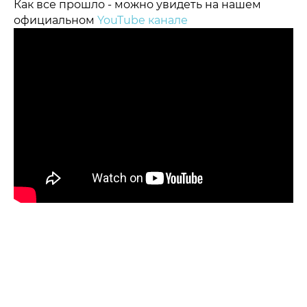
Как все прошло - можно увидеть на нашем
официальном
YouTube канале
Политика конфиденциальности
© 2015-2026 НАУРР. Все права защищены.
При использовании материалов ссылка на ROBOTUNION.RU —
обязательна
© 2015-2026 НАУРР. Все права защищены. При использовании
материалов ссылка на ROBOTUNION.RU — обязательна