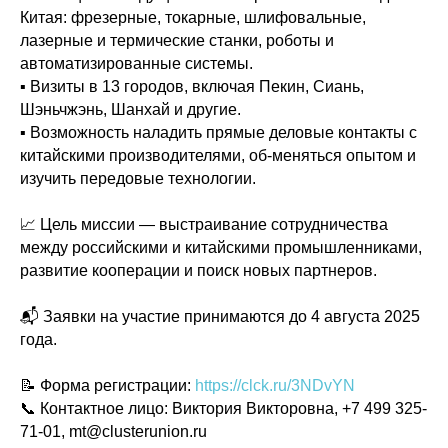
Китая: фрезерные, токарные, шлифовальные,
лазерные и термические станки, роботы и
автоматизированные системы.
▪ Визиты в 13 городов, включая Пекин, Сиань,
Шэньчжэнь, Шанхай и другие.
▪ Возможность наладить прямые деловые контакты с
китайскими производителями, об-меняться опытом и
изучить передовые технологии.
📈 Цель миссии — выстраивание сотрудничества
между российскими и китайскими промышленниками,
развитие кооперации и поиск новых партнеров.
📬 Заявки на участие принимаются до 4 августа 2025
Политика конфиденциальности
года.
© 2015-2026 НАУРР. Все права защищены.
При использовании материалов ссылка на ROBOTUNION.RU — обязательна
📝 Форма регистрации:
https://clck.ru/3NDvYN
© 2015-2026 НАУРР. Все права защищены. При использовании материалов
ссылка на ROBOTUNION.RU — обязательна
📞 Контактное лицо: Виктория Викторовна, +7 499 325-
71-01, mt@clusterunion.ru