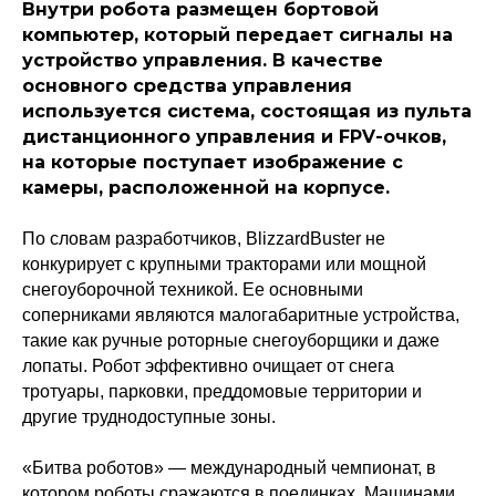
Внутри робота размещен бортовой
компьютер, который передает сигналы на
устройство управления. В качестве
основного средства управления
используется система, состоящая из пульта
дистанционного управления и FPV-очков,
на которые поступает изображение с
камеры, расположенной на корпусе.
По словам разработчиков, BlizzardBuster не
конкурирует с крупными тракторами или мощной
снегоуборочной техникой. Ее основными
соперниками являются малогабаритные устройства,
Политика конфиденциальности
такие как ручные роторные снегоуборщики и даже
© 2015-2026 НАУРР. Все права защищены.
При использовании материалов ссылка на ROBOTUNION.RU — обязательна
лопаты. Робот эффективно очищает от снега
тротуары, парковки, преддомовые территории и
© 2015-2026 НАУРР. Все права защищены. При использовании материалов
ссылка на ROBOTUNION.RU — обязательна
другие труднодоступные зоны.
«Битва роботов» — международный чемпионат, в
котором роботы сражаются в поединках. Машинами