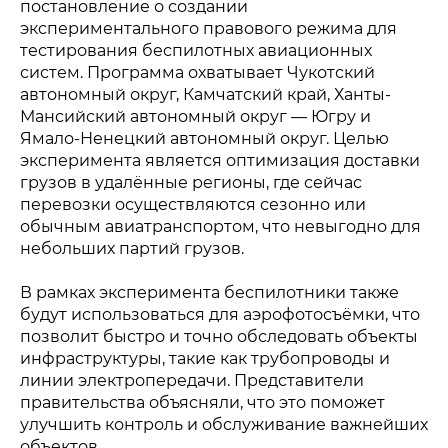
постановление о создании
экспериментального правового режима для
тестирования беспилотных авиационных
систем. Программа охватывает Чукотский
автономный округ, Камчатский край, Ханты-
Мансийский автономный округ — Югру и
Ямало-Ненецкий автономный округ. Целью
эксперимента является оптимизация доставки
грузов в удалённые регионы, где сейчас
перевозки осуществляются сезонно или
обычным авиатранспортом, что невыгодно для
небольших партий грузов.
Политика конфиденциальности
© 2015-2026 НАУРР. Все права защищены.
При использовании материалов ссылка на ROBOTUNION.RU —
обязательна
В рамках эксперимента беспилотники также
будут использоваться для аэрофотосъёмки, что
© 2015-2026 НАУРР. Все права защищены. При использовании
материалов ссылка на ROBOTUNION.RU — обязательна
позволит быстро и точно обследовать объекты
инфраструктуры, такие как трубопроводы и
линии электропередачи. Представители
правительства объясняли, что это поможет
улучшить контроль и обслуживание важнейших
объектов.