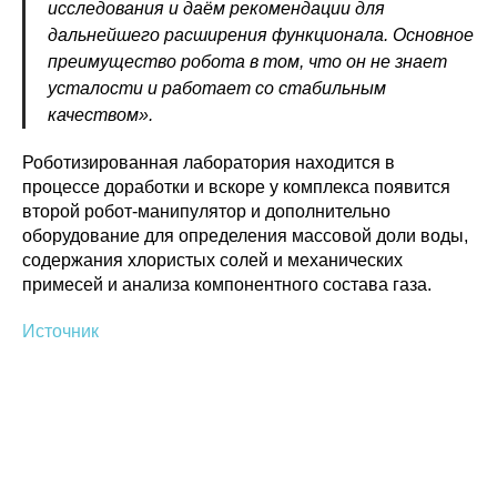
исследования и даём рекомендации для
дальнейшего расширения функционала. Основное
преимущество робота в том, что он не знает
усталости и работает со стабильным
качеством».
Политика конфиденциальности
© 2015-2026 НАУРР. Все права защищены.
Роботизированная лаборатория находится в
При использовании материалов ссылка на ROBOTUNION.RU — обязательна
процессе доработки и вскоре у комплекса появится
© 2015-2026 НАУРР. Все права защищены. При использовании материалов
второй робот-манипулятор и дополнительно
ссылка на ROBOTUNION.RU — обязательна
оборудование для определения массовой доли воды,
содержания хлористых солей и механических
примесей и анализа компонентного состава газа.
Источник