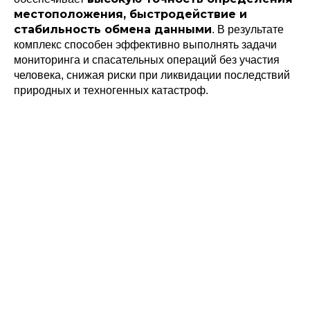
Политика конфиденциальности
© 2015-2026 НАУРР. Все права защищены.
местоположения, быстродействие и
При использовании материалов ссылка на ROBOTUNION.RU — обязательна
стабильность обмена данными
. В результате
комплекс способен эффективно выполнять задачи
© 2015-2026 НАУРР. Все права защищены. При использовании материалов
ссылка на ROBOTUNION.RU — обязательна
мониторинга и спасательных операций без участия
человека, снижая риски при ликвидации последствий
природных и техногенных катастроф.