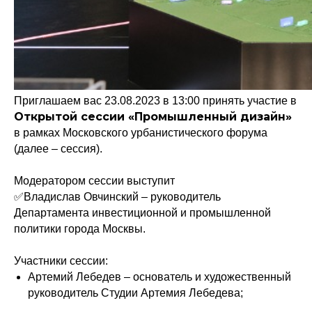
Приглашаем вас 23.08.2023 в 13:00 принять участие в
Открытой сессии «Промышленный дизайн»
в рамках Московского урбанистического форума
(далее – сессия).
Модератором сессии выступит
✅Владислав Овчинский – руководитель
Департамента инвестиционной и промышленной
политики города Москвы.
Участники сессии:
Артемий Лебедев – основатель и художественный
Политика конфиденциальности
руководитель Студии Артемия Лебедева;
© 2015-2026 НАУРР. Все права защищены.
При использовании материалов ссылка на ROBOTUNION.RU — обязательна