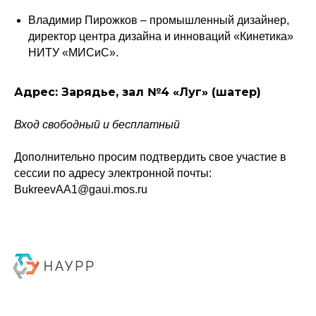
© 2015-2026 НАУРР. Все права защищены. При использовании материалов
Владимир Пирожков – промышленный дизайнер,
ссылка на ROBOTUNION.RU — обязательна
директор центра дизайна и инноваций «Кинетика»
НИТУ «МИСиС».
Адрес: Зарядье, зал №4 «Луг» (шатер)
Вход свободный и бесплатный
Дополнительно просим подтвердить свое участие в
сессии по адресу электронной почты:
BukreevAA1@gaui.mos.ru