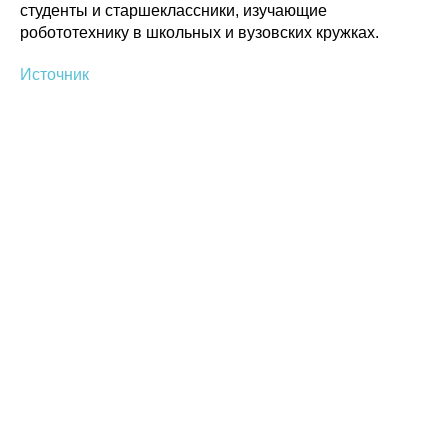
студенты и старшеклассники, изучающие
робототехнику в школьных и вузовских кружках.
Источник
Политика конфиденциальности
© 2015-2026 НАУРР. Все права защищены.
При использовании материалов ссылка на ROBOTUNION.RU — обязательна
© 2015-2026 НАУРР. Все права защищены. При использовании материалов
ссылка на ROBOTUNION.RU — обязательна