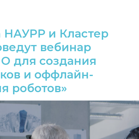
а НАУРР и Кластер
оведут вебинар
О для создания
ков и оффлайн-
я роботов»