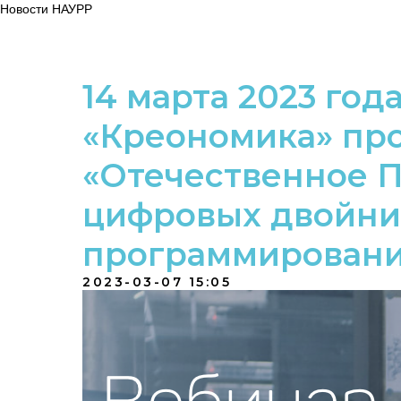
Новости НАУРР
14 марта 2023 год
«Креономика» пр
«Отечественное П
цифровых двойни
программировани
2023-03-07 15:05