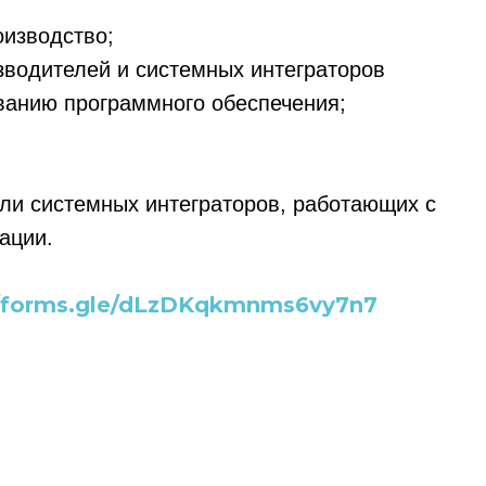
оизводство;
зводителей и системных интеграторов
ванию программного обеспечения;
ли системных интеграторов, работающих с
ации.
ссылка на ROBOTUNION.RU — обязательна
//forms.gle/dLzDKqkmnms6vy7n7
се права защищены.
териалов ссылка на ROBOTUNION.RU — обязательна