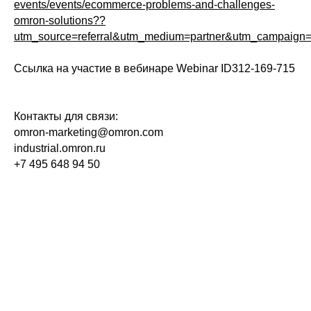
events/events/ecommerce-problems-and-challenges-
omron-solutions??
utm_source=referral&utm_medium=partner&utm_campaig
Политика конфиденциальности
© 2015-2026 НАУРР. Все права защищены.
При использовании материалов ссылка на ROBOTUNION.RU — обязательна
Ссылка на участие в вебинаре Webinar ID312-169-715
© 2015-2026 НАУРР. Все права защищены. При использовании материалов
ссылка на ROBOTUNION.RU — обязательна
Контакты для связи:
omron-marketing@omron.com
industrial.omron.ru
+7 495 648 94 50