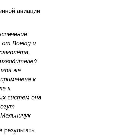
енной авиации
еспечение
 от Boeing и
 самолёта.
оизводителей
 моя же
применена к
ле к
ых систем она
могут
Мельничук.
е результаты