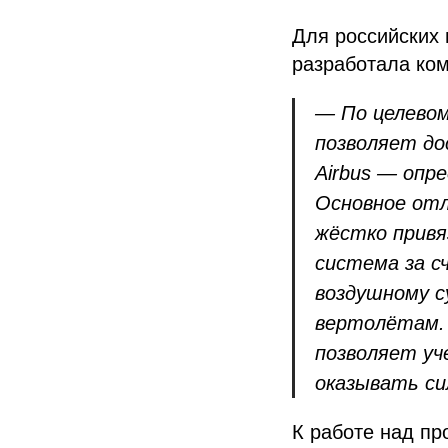
Для российских 
разработала ко
— По целевом
позволяет до
Airbus — опр
Основное отл
жёстко привя
система за 
воздушному с
вертолётам. 
позволяет уч
оказывать си
К работе над пр