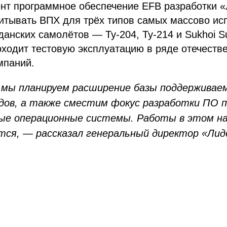
нт программное обеспечение EFB разработки 
читывать ВПХ для трёх типов самых массово и
данских самолётов — Ту-204, Ту-214 и Sukhoi Su
ходит тестовую эксплуатацию в ряде отечеств
мпаний.
 мы планируем расширение базы поддерживае
дов, а также сместим фокус разработки ПО 
ссылка на ROBOTUNION.RU — обязательна
ые операционные системы. Работы в этом на
тся, — рассказал генеральный директор «Лид
се права защищены.
териалов ссылка на ROBOTUNION.RU — обязательна