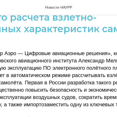
ник МАИ разработал П
Новости НАУРР
о расчёта взлётно-
ных характеристик са
р Аэро — Цифровые авиационные решения», к
вского авиационного института Александр Мел
ую эксплуатацию ПО электронного полётного п
ет в автоматическом режиме рассчитывать взл
самолёта. Первая в России разработка такого р
щественно повысить безопасность и экономиче
ксплуатации воздушных судов, сократить врем
у, а также импортозаместить одну из ключевых 