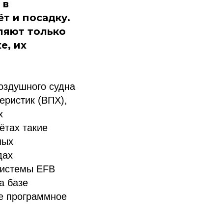
 в
т и посадку.
вляют только
е, их
оздушного судна
еристик (ВПХ),
х
ётах такие
ных
дах
системы EFB
на базе
е программное