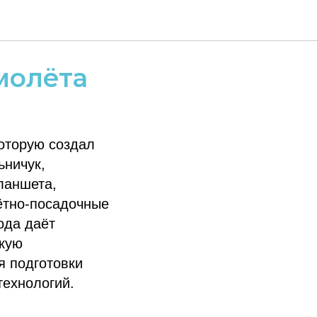
О для
молёта
оторую создал
ьничук,
ланшета,
ётно-посадочные
ода даёт
скую
я подготовки
технологий.