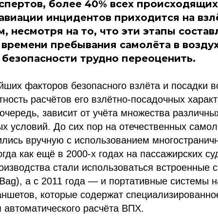
спертов, более 40% всех происходящих
авиации инцидентов приходится на взлё
, несмотря на то, что эти этапы соста
 времени пребывания самолёта в воздух
 безопасности трудно переоценить.
ших факторов безопасного взлёта и посадки в
тность расчётов его взлётно-посадочных характ
 очередь, зависит от учёта множества различны
х условий. До сих пор на отечественных самол
ились вручную с использованием многостранич
огда как ещё в 2000-х годах на пассажирских су
оизводства стали использоваться встроенные 
ht Bag), а с 2011 года — и портативные системы 
аншетов, которые содержат специализированно
 автоматического расчёта ВПХ.