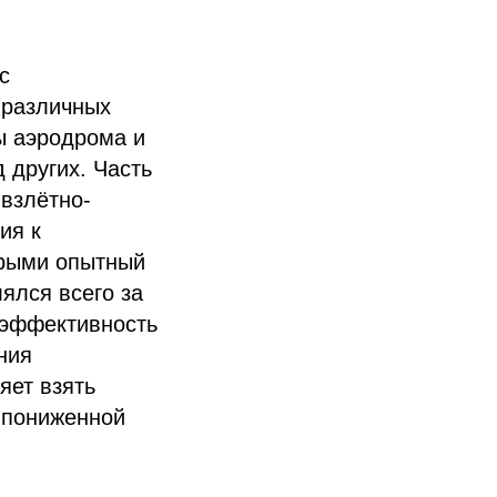
с
 различных
ры аэродрома и
 других. Часть
 взлётно-
ия к
орыми опытный
ялся всего за
 эффективность
ния
яет взять
а пониженной