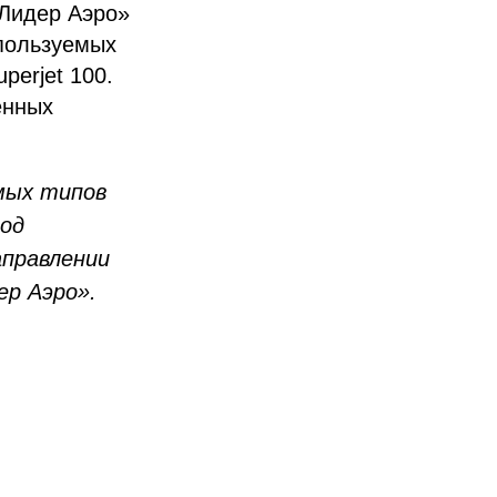
«Лидер Аэро»
спользуемых
perjet 100.
енных
мых типов
под
правлении
ер Аэро».