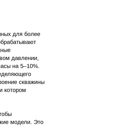
нных для более
 обрабатывают
жные
овом давлении,
пасы на 5–10%.
ределяющего
троение скважины
и котором
тобы
кие модели. Это