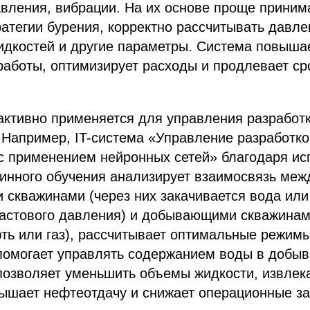
вления, вибрации. На их основе проще приним
атегии бурения, корректно рассчитывать давле
идкостей и другие параметры. Система повыша
аботы, оптимизирует расходы и продлевает ср
ктивно применяется для управления разработ
Например, IT-система «Управление разработко
с применением нейронных сетей» благодаря и
инного обучения анализирует взаимосвязь меж
 скважинами (через них закачивается вода или
астового давления) и добывающими скважинами
ть или газ), рассчитывает оптимальные режимы
 помогает управлять содержанием воды в добы
позволяет уменьшить объемы жидкости, извлек
ышает нефтеотдачу и снижает операционные за