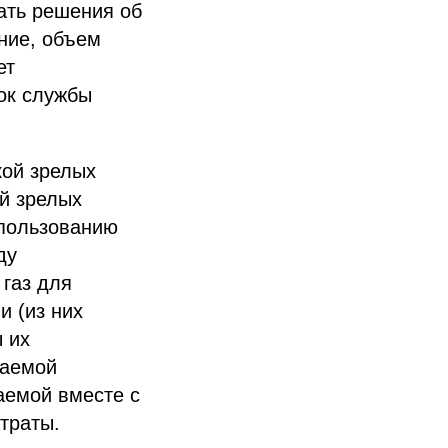
ать решения об
ние, объем
ет
ок службы
кой зрелых
й зрелых
спользованию
ду
 газ для
 (из них
 их
ваемой
аемой вместе с
траты.