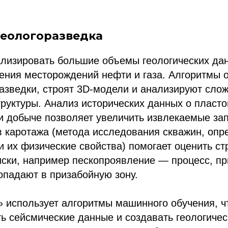
геологоразведка
ализировать большие объемы геологических да
ления месторождений нефти и газа. Алгоритмы
азведки, строят 3D-модели и анализируют сло
труктуры. Анализ исторических данных о пласт
и добыче позволяет увеличить извлекаемые за
в каротажа (метода исследования скважин, оп
и их физические свойства) помогает оценить с
иски, например пескопроявление — процесс, пр
опадают в призабойную зону.
» использует алгоритмы машинного обучения, ч
ь сейсмические данные и создавать геологичес