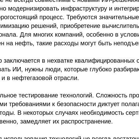
но модернизировать инфраструктуру и интегри
рогостоящий процесс. Требуются значительные
птимизацию решений, приобретение вычислител
онала. Для многих компаний, особенно в услов
н на нефть, такие расходы могут быть неподъ
р заключается в нехватке квалифицированных 
ать ИИ, нужны люди, которые глубоко разбираю
к и в нефтегазовой отрасли.
льное тестирование технологий. Сложность пр
ми требованиями к безопасности диктует полаг
тоды. В некоторых случаях необходимость сер
венно, замедляет их распространение.
использования технологий не всегда достаточ