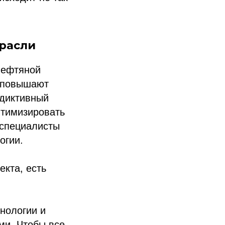
трасли
нефтяной
 повышают
едиктивный
птимизировать
 специалисты
огии.
екта, есть
нологии и
ми. Чтобы все