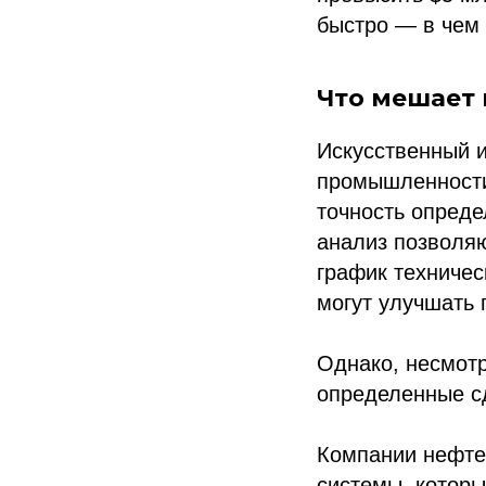
быстро — в чем 
Что мешает 
Искусственный 
промышленности
точность опред
анализ позволяю
график техничес
могут улучшать 
Однако, несмотр
определенные с
Компании нефтег
системы, котор