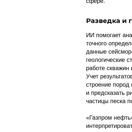
сфере.
Разведка и 
ИИ помогает ан
точного опреде
данные сейсмор
геологические с
работе скважин 
Учет результато
строение пород 
и предсказать р
частицы песка п
«Газпром нефть
интерпретироват