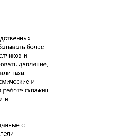
одственных
батывать более
атчиков и
овать давление,
или газа,
смические и
о работе скважин
и и
данные с
атели