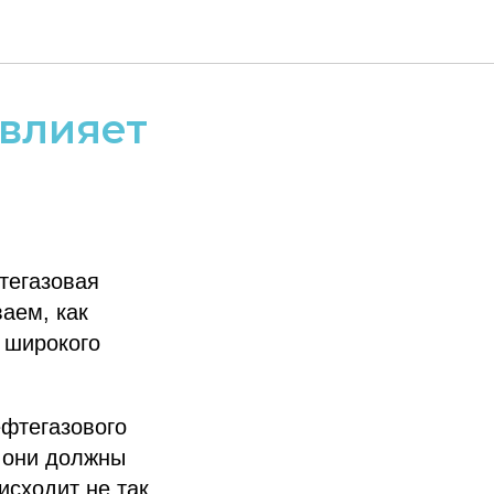
 влияет
тегазовая
аем, как
 широкого
ефтегазового
у они должны
исходит не так