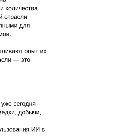
 и количества
й отрасли
упными для
мов.
пливают опыт их
асли — это
 уже сегодня
ведки, добычи,
льзования ИИ в