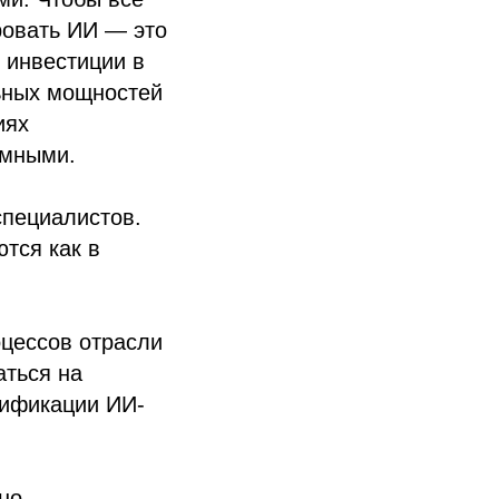
ровать ИИ — это
 инвестиции в
ьных мощностей
иях
емными.
специалистов.
тся как в
оцессов отрасли
аться на
тификации ИИ-
но.