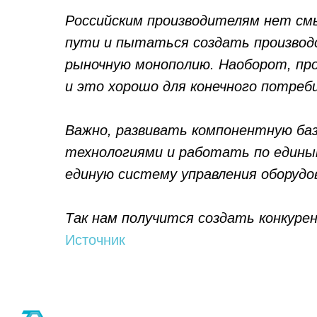
Российским производителям нет см
пути и пытаться создать производс
рыночную монополию. Наоборот, пр
и это хорошо для конечного потреб
Политика конфиденциальности
© 2015-2026 НАУРР. Все права защищены. При использовании материалов 
Важно, развивать компонентную баз
технологиями и работать по едины
© 2015-2026 НАУРР. В
единую систему управления оборудо
При использовании ма
Так нам получится создать конкуре
Источник