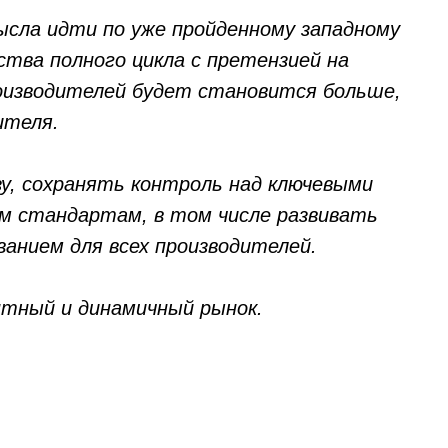
ысла идти по уже пройденному западному
тва полного цикла с претензией на
оизводителей будет становится больше,
ителя.
ссылка на ROBOTUNION.RU — обязательна
у, сохранять контроль над ключевыми
м стандартам, в том числе развивать
се права защищены.
ванием для всех производителей.
териалов ссылка на ROBOTUNION.RU — обязательна
нтный и динамичный рынок.