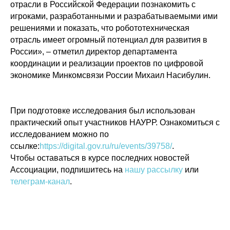
отрасли в Российской Федерации познакомить с
игроками, разработанными и разрабатываемыми ими
решениями и показать, что робототехническая
отрасль имеет огромный потенциал для развития в
России», – отметил директор департамента
координации и реализации проектов по цифровой
экономике Минкомсвязи России Михаил Насибулин.
При подготовке исследования был использован
практический опыт участников НАУРР. Ознакомиться с
исследованием можно по
ссылке:
https://digital.gov.ru/ru/events/39758/
.
Политика конфиденциальности
Чтобы оставаться в курсе последних новостей
© 2015-2026 НАУРР. Все права защищены.
При использовании материалов ссылка на ROBOTUNION.RU — обязательна
Ассоциации, подпишитесь на
нашу рассылку
или
телеграм-канал
.
© 2015-2026 НАУРР. Все права защищены. При использовании материалов
ссылка на ROBOTUNION.RU — обязательна