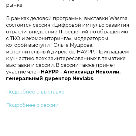
рынке.
В рамках деловой программы выставки Wasma,
состоится сессия «Цифровой импульс развития
отрасли: внедрение IT-решений по обращению
с ТКО и экомониторинга», модератором
которой выступит Ольга Мудрова,
Политика конфиденциальности
© 2015-2026 НАУРР. Все права защищены.
исполнительный директор НАУРР. Приглашаем
При использовании материалов ссылка на ROBOTUNION.RU —
обязательна
к уччастию всех заинтересованных в тематике
выставки и сессии. В сессии также примет
© 2015-2026 НАУРР. Все права защищены. При использовании
материалов ссылка на ROBOTUNION.RU — обязательна
участие член
НАУРР
–
Александр Неволин,
генеральный директор Nevlabs
.
Подробнее о выставке
Подробнее о сессии