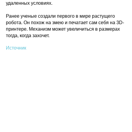
удаленных условиях.
Политика конфиденциальности
© 2015-2026 НАУРР. Все права защищены.
При использовании материалов ссылка на ROBOTUNION.RU — обязательна
Ранее ученые создали
первого в мире растущего
робота. Он похож на змею и печатает сам себя на 3D-
© 2015-2026 НАУРР. Все права защищены. При использовании материалов
принтере. Механизм может увеличиться в размерах
ссылка на ROBOTUNION.RU — обязательна
тогда, когда захочет.
Источник