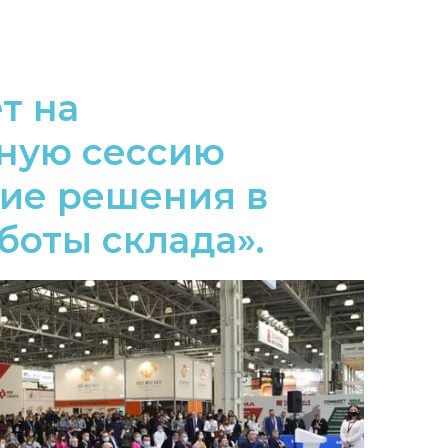
т на
ную сессию
кие решения в
боты склада».