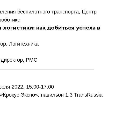
вления беспилотного транспорта, Центр
роботикс
 логистики: как добиться успеха в
ор, Логитехника
 директор, РМС
еля 2022, 15:00-17:00
ссылка на ROBOTUNION.RU — обязательна
Крокус Экспо», павильон 1.3 TransRussia
се права защищены.
териалов ссылка на ROBOTUNION.RU — обязательна