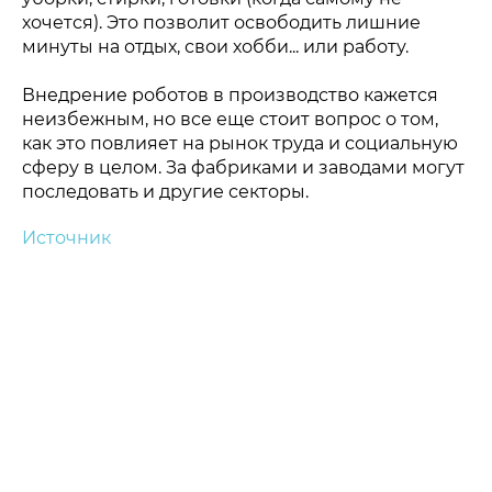
хочется). Это позволит освободить лишние
минуты на отдых, свои хобби... или работу.
Политика конфиденциальности
© 2015-2026 НАУРР. Все права защищены.
При использовании материалов ссылка на ROBOTUNION.RU —
Внедрение роботов в производство кажется
обязательна
неизбежным, но все еще стоит вопрос о том,
© 2015-2026 НАУРР. Все права защищены. При использовании
как это повлияет на рынок труда и социальную
материалов ссылка на ROBOTUNION.RU — обязательна
сферу в целом. За фабриками и заводами могут
последовать и другие секторы.
Источник