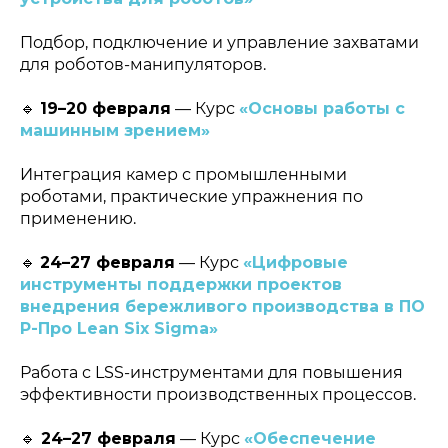
Подбор, подключение и управление захватами
для роботов-манипуляторов.
🔹
19–20 февраля
— Курс
«Основы работы с
машинным зрением»
Интеграция камер с промышленными
роботами, практические упражнения по
применению.
🔹
24–27 февраля
— Курс
«Цифровые
инструменты поддержки проектов
внедрения бережливого производства в ПО
Р-Про Lean Six Sigma»
Политика конфиденциальности
© 2015-2026 НАУРР. Все права защищены.
При использовании материалов ссылка на ROBOTUNION.RU —
Работа с LSS-инструментами для повышения
обязательна
эффективности производственных процессов.
© 2015-2026 НАУРР. Все права защищены. При использовании
материалов ссылка на ROBOTUNION.RU — обязательна
🔹
24–27 февраля
— Курс
«Обеспечение