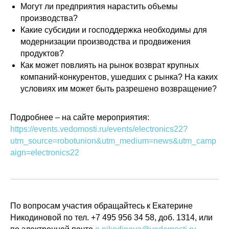
Могут ли предприятия нарастить объемы
производства?
Какие субсидии и господдержка необходимы для
модернизации производства и продвижения
продуктов?
Как может повлиять на рынок возврат крупных
Политика конфиденциальности
компаний-конкурентов, ушедших с рынка? На каких
© 2015-2026 НАУРР. Все права защищены.
При использовании материалов ссылка на ROBOTUNION.RU — обязательна
условиях им может быть разрешено возвращение?
© 2015-2026 НАУРР. Все права защищены. При использовании материалов
ссылка на ROBOTUNION.RU — обязательна
Подробнее – на сайте мероприятия:
https://events.vedomosti.ru/events/electronics22?
utm_source=robotunion&utm_medium=news&utm_camp
aign=electronics22
По вопросам участия обращайтесь к Екатерине
Никодиновой по тел. +7 495 956 34 58, доб. 1314, или