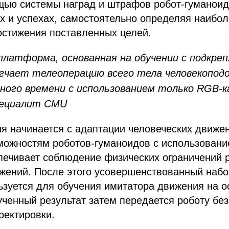
щью системы наград и штрафов робот-гуманоид
ах и успехах, самостоятельно определяя наибо
остижения поставленных целей.
латформа, основанная на обучении с подкреп
гчает телеоперацию всего тела человекопод
ного времени с использованием только RGB-к
пециалит CMU
я начинается с адаптации человеческих движен
можностям роботов-гуманоидов с использовани
спечивает соблюдение физических ограничений 
жений. После этого усовершенствованный набо
зуется для обучения имитатора движения на о
ченный результат затем передается роботу бе
ректировки.