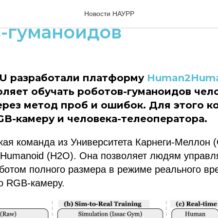
тана система для обу
Новости НАУРР
в-гуманоидов
MU разработали платформу
Human2Huma
оляет обучать роботов-гуманоидов чел
рез метод проб и ошибок. Для этого к
GB-камеру и человека-телеоператора.
кая команда из Университета Карнеги-Меллон 
Humanoid (H2O). Она позволяет людям управл
ботом полного размера в режиме реального вр
о RGB-камеру.