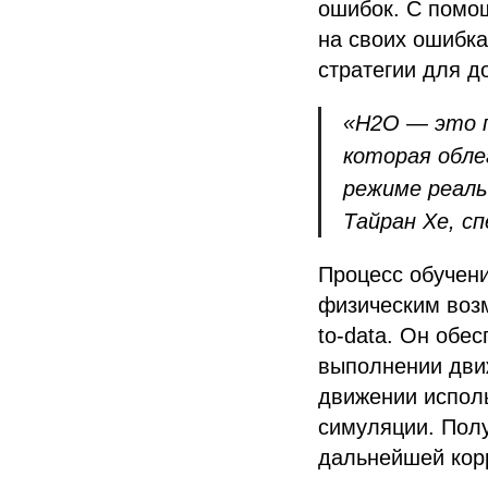
ошибок. С помо
на своих ошибк
стратегии для д
«H2O — это п
которая обле
режиме реаль
Тайран Хе, с
Процесс обучени
физическим воз
to-data. Он обе
выполнении дви
движении исполь
симуляции. Полу
дальнейшей кор