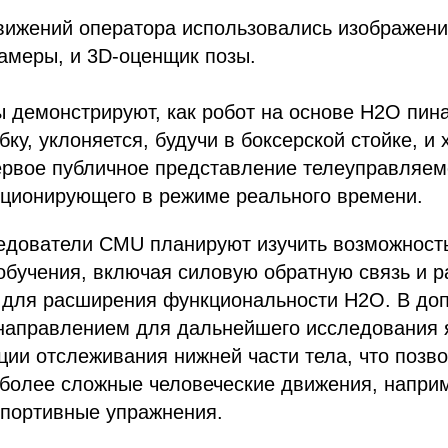
вижений оператора использовались изображени
меры, и 3D-оценщик позы.
демонстрируют, как робот на основе H2O пина
ку, уклоняется, будучи в боксерской стойке, и 
ервое публичное представление телеуправляем
кционирующего в режиме реального времени.
едователи CMU планируют изучить возможност
обучения, включая силовую обратную связь и 
 для расширения функциональности H2O. В доп
направлением для дальнейшего исследования 
ии отслеживания нижней части тела, что позв
более сложные человеческие движения, наприм
ссылка на ROBOTUNION.RU — обязательна
спортивные упражнения.