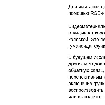
Для имитации д
помощью RGB-ка
Видеоматериалы 
откидывает короб
коляской. Это п
гуманоида, фун
В будущем иссл
других методов 
обратную связь,
перспективным 
включение функц
воспроизводить 
Политика конфиденциальности
© 2015-2026 НАУРР. Все права защищены. При использовании материалов 
или выполнять 