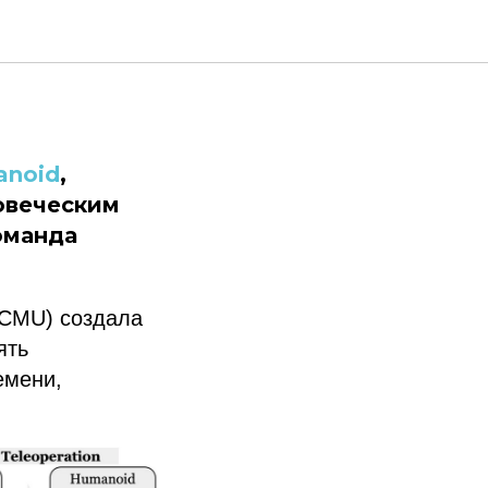
чения
noid
,
овеческим
оманда
(CMU) создала
ять
емени,