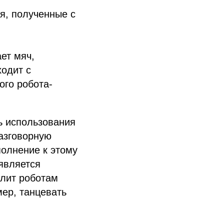
я, полученные с
ет мяч,
ходит с
ого робота-
ь использования
разговорную
олнение к этому
является
олит роботам
ер, танцевать