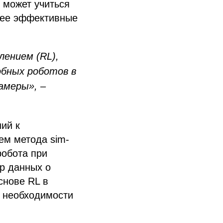
 может учиться
лее эффективные
лением (RL),
обных роботов в
амеры», –
ий к
ем метода sim-
робота при
р данных о
снове RL в
з необходимости