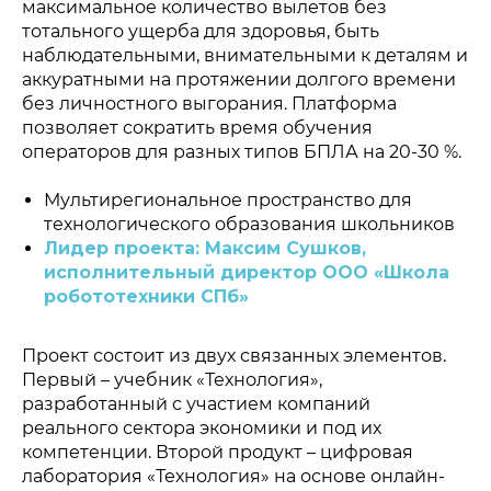
максимальное количество вылетов без
тотального ущерба для здоровья, быть
наблюдательными, внимательными к деталям и
аккуратными на протяжении долгого времени
без личностного выгорания. Платформа
позволяет сократить время обучения
операторов для разных типов БПЛА на 20-30 %.
Мультирегиональное пространство для
технологического образования школьников
Лидер проекта: Максим Сушков,
исполнительный директор ООО «Школа
Политика конфиденциальности
© 2015-2026 НАУРР. Все права защищены.
робототехники СПб»
При использовании материалов ссылка на ROBOTUNION.RU —
обязательна
© 2015-2026 НАУРР. Все права защищены. При использовании
материалов ссылка на ROBOTUNION.RU — обязательна
Проект состоит из двух связанных элементов.
Первый – учебник «Технология»,
разработанный с участием компаний
реального сектора экономики и под их
компетенции. Второй продукт – цифровая
лаборатория «Технология» на основе онлайн-