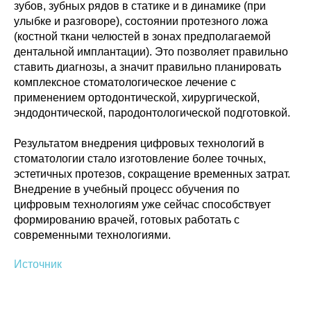
зубов, зубных рядов в статике и в динамике (при
улыбке и разговоре), состоянии протезного ложа
(костной ткани челюстей в зонах предполагаемой
дентальной имплантации). Это позволяет правильно
ставить диагнозы, а значит правильно планировать
комплексное стоматологическое лечение с
применением ортодонтической, хирургической,
эндодонтической, пародонтологической подготовкой.
Политика конфиденциальности
© 2015-2026 НАУРР. Все права защищены.
Результатом внедрения цифровых технологий в
При использовании материалов ссылка на ROBOTUNION.RU — обязательна
стоматологии стало изготовление более точных,
© 2015-2026 НАУРР. Все права защищены. При использовании материалов
эстетичных протезов, сокращение временных затрат.
ссылка на ROBOTUNION.RU — обязательна
Внедрение в учебный процесс обучения по
цифровым технологиям уже сейчас способствует
формированию врачей, готовых работать с
современными технологиями.
Источник