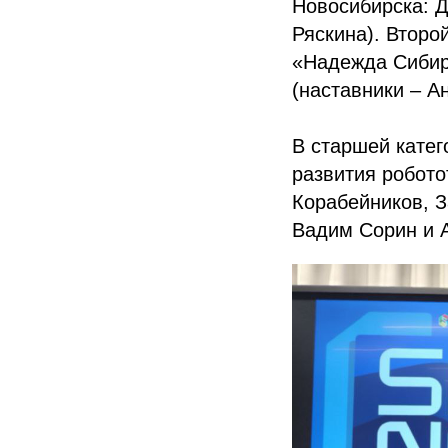
Новосибирска: Д
Ряскина). Второ
«Надежда Сибир
(наставники – 
В старшей катег
развития робото
Корабейников, З
Вадим Сорин и 