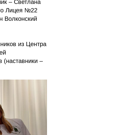
ник – Светлана
ого Лицея №22
н Волконский
сников из Центра
ей
 (наставники –