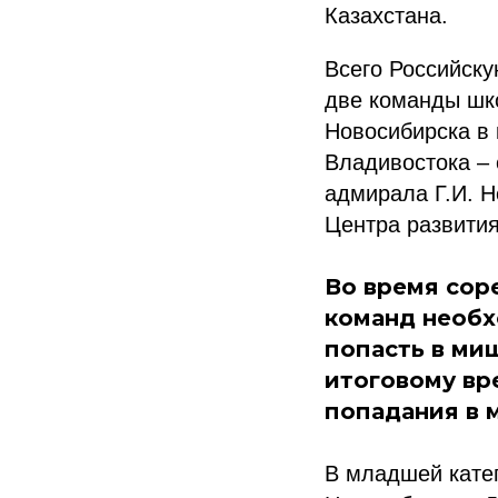
Казахстана.
Всего Российск
две команды шк
Новосибирска в к
Владивостока – 
адмирала Г.И. Н
Центра развития
Во время сор
команд необх
попасть в ми
итоговому вр
попадания в 
В младшей кате