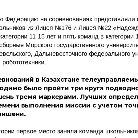
ую Федерацию на соревнованиях представляли 
ольников из Лицея №176 и Лицея №22 «Надеж
атегории 11-15 лет и пять команд в категории 1
сборные Морского государственного университе
евельского, Дальневосточного федерального у
 робототехники.
евнований в Казахстане телеуправляем
одимо было пройти три круга подводно
шень тремя маркерами. Лучших опреде
емени выполнения миссии с учетом точ
мишени.
гории первое место заняла команда школьник