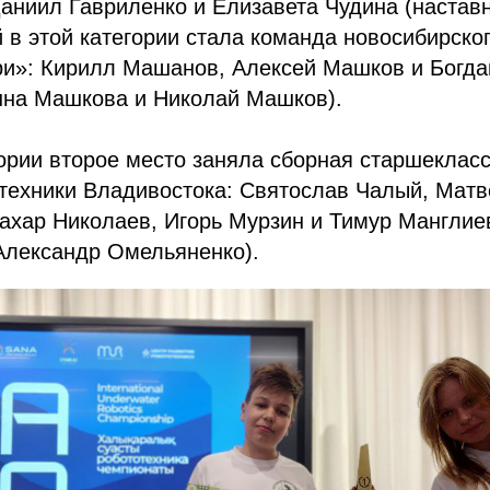
аниил Гавриленко и Елизавета Чудина (настав
й в этой категории стала команда новосибирск
и»: Кирилл Машанов, Алексей Машков и Богда
Анна Машкова и Николай Машков).
ории второе место заняла сборная старшеклас
техники Владивостока: Святослав Чалый, Матв
ахар Николаев, Игорь Мурзин и Тимур Манглиев
Александр Омельяненко).