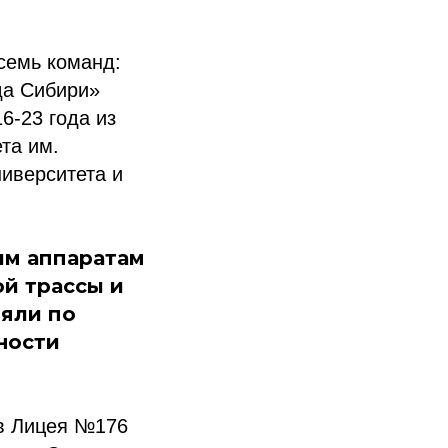
семь команд:
да Сибири»
6-23 года из
та им.
ниверситета и
ым аппаратам
й трассы и
ляли по
ности
ов Лицея №176