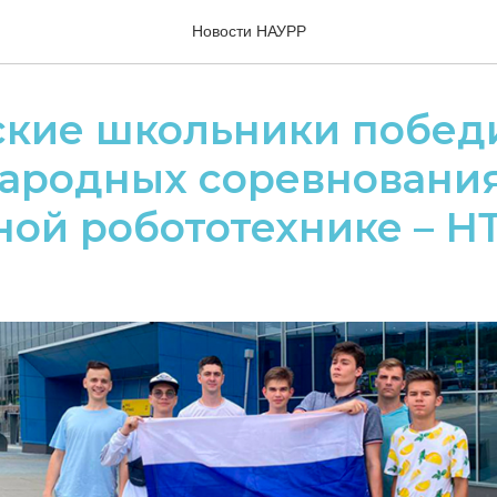
Новости НАУРР
ские школьники побед
ародных соревнования
ой робототехнике – Н