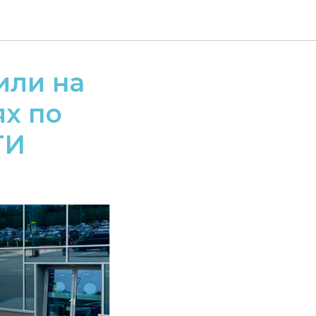
или на
х по
ТИ