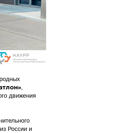
ародных
атлон»
,
ого движения
нительного
из России и