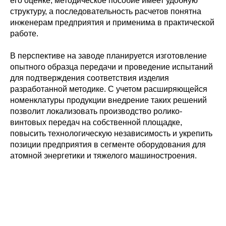
его оценке, методическое пособие имеет удобную
© 2015-2026 НАУРР. Все права защищены.
структуру, а последовательность расчетов понятна
При использовании материалов ссылка на ROBOTUNION.RU — обязательна
инженерам предприятия и применима в практической
© 2015-2026 НАУРР. Все права защищены. При использовании материалов
работе.
ссылка на ROBOTUNION.RU — обязательна
В перспективе на заводе планируется изготовление
опытного образца передачи и проведение испытаний
для подтверждения соответствия изделия
разработанной методике. С учетом расширяющейся
номенклатуры продукции внедрение таких решений
позволит локализовать производство ролико-
винтовых передач на собственной площадке,
повысить технологическую независимость и укрепить
позиции предприятия в сегменте оборудования для
атомной энергетики и тяжелого машиностроения.