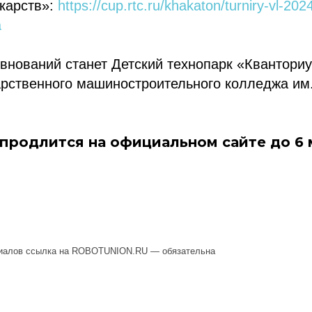
карств»:
https://cup.rtc.ru/khakaton/turniry-vl-20
a
нований станет Детский технопарк «Кванториу
арственного машиностроительного колледжа им
 продлится на официальном сайте до 6 
ссылка на ROBOTUNION.RU — обязательна
се права защищены.
териалов ссылка на ROBOTUNION.RU — обязательна