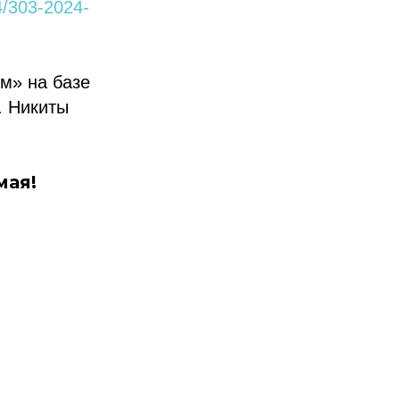
24/303-2024-
м» на базе
. Никиты
мая!