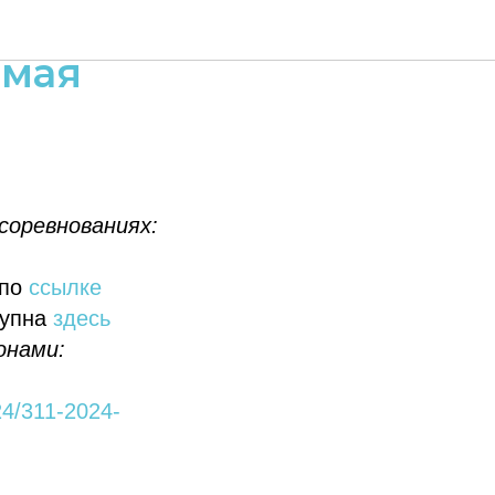
к РТК:
 мая
соревнованиях:
 по
ссылке
тупна
здесь
онами:
024/311-2024-