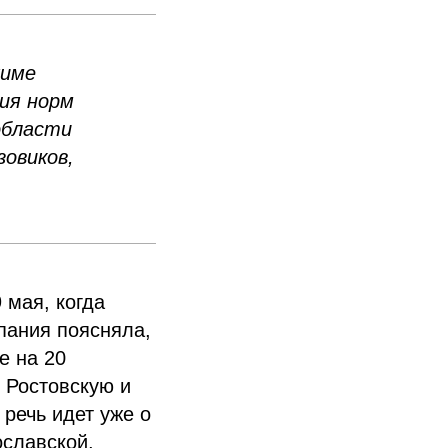
жиме
ия норм
области
овиков,
 мая, когда
пания поясняла,
е на 20
, Ростовскую и
речь идет уже о
ославской,