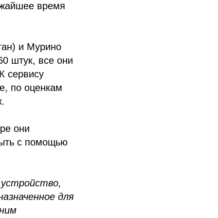
ижайшее время
тан) и Мурино
0 штук, все они
К сервису
е, по оценкам
.
ре они
рыть с помощью
 устройство,
назначенное для
 ним