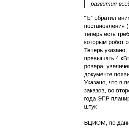
развития все
“Ъ” обратил вни
постановления (
теперь есть тре
которым робот о
Теперь указано,
превышать 4 кВт
ровера, увеличе
документе появ
Указано, что в 
заказов, во втор
года ЭПР планир
штук
ВЦИОМ, по данн
Политика конфиденциальности
© 2015-2026 НАУРР. Все права защищены. При использовании материалов 