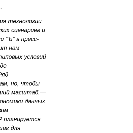
.
ия технологии
ких сценариев и
 “Ъ” в пресс-
лит нам
типовых условий
 до
Ряд
ам, но, чтобы
льший масштаб,—
ономики данных
вим
Р планируется
шаг для