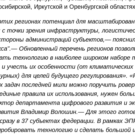
сибирской, Иркутской и Оренбургской областях
этих регионах потенциал для масштабирован
 с точки зрения инфраструктуры, логистичес
стороны администраций субъектов,— пояснили
кса".— Обновленный перечень регионов позво
ть технологию в наиболее широком наборе 
 и учесть их особенности (от климатических
рных) для целей будущего регулирования». «
х задач последней мили можно поручить ровер
диные правила их использования, нужен бо
ктор департамента цифрового развития и эк
звития Владимир Волошин.— Для этого гото
сразу в 37 субъектах федерации. В рамках ЭП
пробировать технологию и сделать большой 