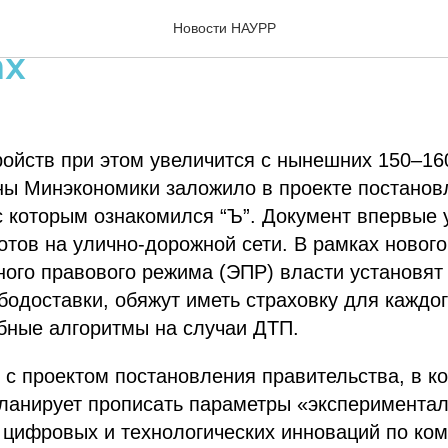
доставщики появятся 
Новости НАУРР
ах
ойств при этом увеличится с нынешних 150–160
ны Минэкономики заложило в проекте постанов
с которым ознакомился “Ъ”. Документ впервые 
отов на улично-дорожной сети. В рамках нового
ого правового режима (ЭПР) власти установят
ободоставки, обяжут иметь страховку для каждог
бные алгоритмы на случаи ДТП.
 с проектом постановления правительства, в к
ланирует прописать параметры «экспериментал
 цифровых и технологических инноваций по ко