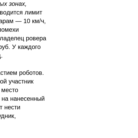
ых зонах,
Вводится лимит
арам — 10 км/ч,
 помехи
Владелец ровера
руб. У каждого
.
стием роботов.
гой участник
 место
я на нанесенный
т нести
удник,