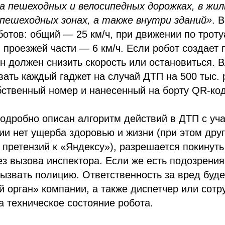
а пешеходных и велосипедных дорожках, в жил
 пешеходных зонах, а также внутри зданий»
. 
ботов: общий — 25 км/ч, при движении по троту
 проезжей части — 6 км/ч. Если робот создает
н должен снизить скорость или остановиться. 
вать каждый гаджет на случай ДТП на 500 тыс. 
бственный номер и нанесенный на борту QR-код
одробно описан алгоритм действий в ДТП с уча
рии нет ущерба здоровью и жизни (при этом дру
 претензий к «Яндексу»), разрешается покинуть
з вызова инспектора. Если же есть подозрени
вызвать полицию. Ответственность за вред буде
 орган» компании, а также диспетчер или сотр
а техническое состояние робота.