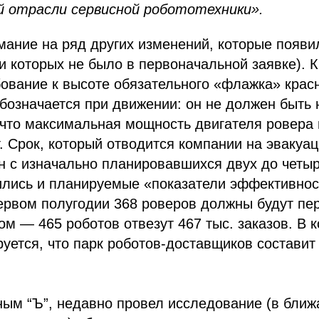
й отрасли сервисной робототехники».
мание на ряд других изменений, которые появи
и которых не было в первоначальной заявке). К
бование к высоте обязательного «флажка» красн
бозначается при движении: он не должен быть 
 что максимальная мощность двигателя ровера
. Срок, который отводится компании на эвакуа
н с изначально планировавшихся двух до четыр
ились и планируемые «показатели эффективнос
первом полугодии 368 роверов должны будут пер
ом — 465 роботов отвезут 467 тыс. заказов. В к
уется, что парк роботов-доставщиков составит 
ым “Ъ”, недавно провел исследование (в бли
ссылка на ROBOTUNION.RU — обязательна