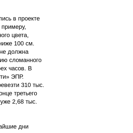
лись в проекте
 примеру,
ого цвета,
ниже 100 см.
 не должна
цию сломанного
ех часов. В
ти» ЭПР.
евезти 310 тыс.
онце третьего
уже 2,68 тыс.
жайшие дни