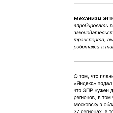
Механизм ЭП
апробировать р
законодательст
транспорта, вк
роботакси а та
О том, что план
«Яндекс» подал
что ЭПР нужен 
регионов, в том
Московскую обла
37 регионах, в 