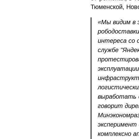
Тюменской, Ново
«Мы видим в 
рободоставки
интереса со 
службе "Янде
протестирова
эксплуатации
инфраструкту
логистически
выработать е
говорит дире
Минэкономра
эксперимент 
комплексно а