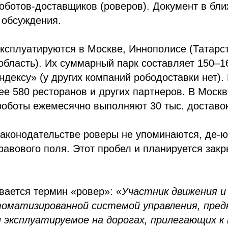
оботов-доставщиков (роверов). Документ в бл
 обсуждения.
ксплуатируются в Москве, Иннополисе (Татарс
область). Их суммарный парк составляет 150–16
дексу» (у других компаний рободоставки нет). 
е 580 ресторанов и других партнеров. В Москв
роботы ежемесячно выполняют 30 тыс. доставок
законодательстве роверы не упоминаются, де-ю
равового поля. Этот пробел и планируется зак
вается термин «ровер»:
«Участник движения и
оматизированной системой управления, пред
и эксплуатируемое на дорогах, прилегающих к