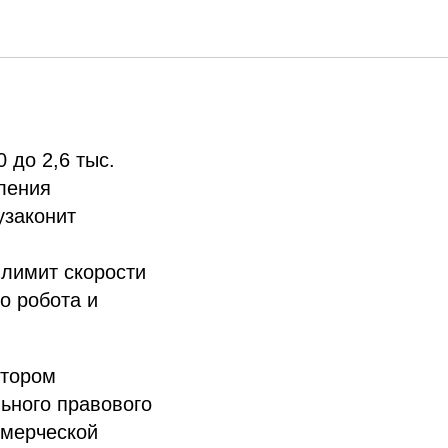
в 37
 до 2,6 тыс.
ления
узаконит
 лимит скорости
о робота и
отором
ьного правового
ммерческой