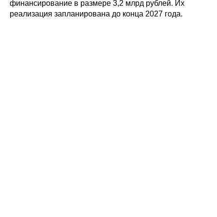
финансирование в размере 3,2 млрд рублей. Их
реализация запланирована до конца 2027 года.
Политика конфиденциальности
© 2015-2026 НАУРР. Все права защищены.
При использовании материалов ссылка на ROBOTUNION.RU — обязательна
© 2015-2026 НАУРР. Все права защищены. При использовании материалов
ссылка на ROBOTUNION.RU — обязательна