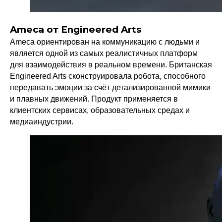
Ameca от Engineered Arts
Ameca ориентирован на коммуникацию с людьми и
является одной из самых реалистичных платформ
для взаимодействия в реальном времени. Британская
Engineered Arts сконструировала робота, способного
передавать эмоции за счёт детализированной мимики
и плавных движений. Продукт применяется в
Политика конфиденциальности
© 2015-2026 НАУРР. Все права защищены.
клиентских сервисах, образовательных средах и
При использовании материалов ссылка на ROBOTUNION.RU — обязательна
медиаиндустрии.
© 2015-2026 НАУРР. Все права защищены. При использовании материалов
ссылка на ROBOTUNION.RU — обязательна