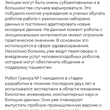
Эмоции могут быть очень субъективными и в
большинстве случаев варьироваться. Это
побудило многие учреждения и ученых обучать
роботов работе с различными наборами
данных и постоянно адаптировать новые
Политика конфиденциальности
© 2015-2026 НАУРР. Все права защищены.
При использовании материалов ссылка на ROBOTUNION.RU —
исходные данные. На данный момент роботы с
обязательна
эмоциональным интеллектом имеют огромное
© 2015-2026 НАУРР. Все права защищены. При использовании
практическое значение. В основном это
материалов ссылка на ROBOTUNION.RU — обязательна
используется в сфере здравоохранения.
Несколько больниц уже ведут переговоры о
внедрении услуг человекоподобных роботов,
которые могут обеспечить общение и
поддержку пациентам.
Робот Гуанхуа № 1 находился в стадии
разработки в течение последних двух лет и
испытывался экспертами в области механики,
биологии, инженерии, компьютерных наук и
больших данных. Они уже планируют
выпустить пробную промышленную версию к