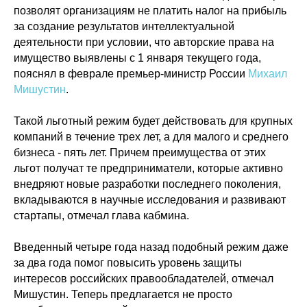
позволят организациям не платить налог на прибыль
за создание результатов интеллектуальной
деятельности при условии, что авторские права на
имущество выявлены с 1 января текущего года,
пояснял в феврале премьер-министр России
Михаил
Мишустин
.
Такой льготный режим будет действовать для крупных
компаний в течение трех лет, а для малого и среднего
бизнеса - пять лет. Причем преимущества от этих
льгот получат те предприниматели, которые активно
внедряют новые разработки последнего поколения,
вкладываются в научные исследования и развивают
стартапы, отмечал глава кабмина.
Политика конфиденциальности
Введенный четыре года назад подобный режим даже
© 2015-2026 НАУРР. Все права защищены.
При использовании материалов ссылка на ROBOTUNION.RU — обязательна
за два года помог повысить уровень защиты
интересов российских правообладателей, отмечал
© 2015-2026 НАУРР. Все права защищены. При использовании материалов
ссылка на ROBOTUNION.RU — обязательна
Мишустин. Теперь предлагается не просто