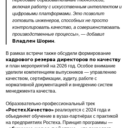
включая работу с искусственным интеллектом и
цифровыми платформами. Это позволит
готовить инженеров, способных не просто
контролировать качество, а совершенствовать
производственные процессы», — добавил
Владлен Шорин
.
В рамках встречи также обсудили формирование
кадрового резерва директоров по качеству
и план мероприятий на 2026 год. Особое внимание
уделили компетенциям выпускников — управлению
качеством, сертификации, аудиту, работе с
Политика конфиденциальности
нормативной документацией и внедрению систем
© 2015-2026 НАУРР. Все права защищены.
менеджмента качества.
При использовании материалов ссылка на ROBOTUNION.RU — обязательна
© 2015-2026 НАУРР. Все права защищены. При использовании материалов
Образовательно-профессиональный трек
ссылка на ROBOTUNION.RU — обязательна
«Ростех.Качество»
реализуется с 2024 года и
объединяет обучение в вузах-партнёрах с практикой
на предприятиях Ростеха. Принцип программы —