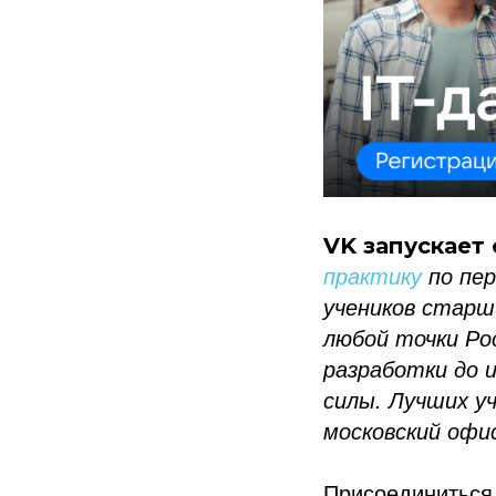
VK запускает
практику
по пер
учеников старш
любой точки Ро
разработки до 
силы. Лучших у
московский офи
Присоединиться