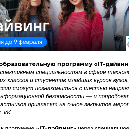
 образовательную программу «IT-дайвин
спективным специальностям в сфере технол
их классов и студентов младших курсов вузов
ссии смогут познакомиться с шестью напра
информационной безопасности — и попробоват
частников пригласят на очное закрытое меро
с VK.
«IT-дайвинг»
 к программе
через специально