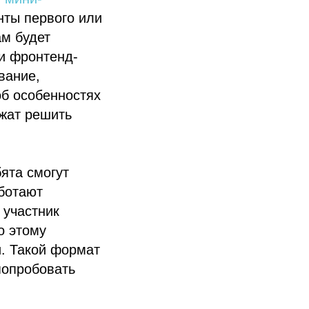
нты первого или
ам будет
ли фронтенд-
вание,
об особенностях
ожат решить
ята смогут
аботают
 участник
о этому
и. Такой формат
попробовать