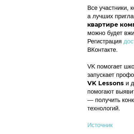
Все участники, 
а лучших пригл
квартире ком
можно будет вжи
Регистрация
дос
ВКонтакте.
VK помогает шко
запускает проф
VK Lessons
и д
помогают выявит
—
получить конк
технологий.
Источник
Политика конфиденциальности