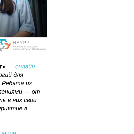
г»
—
онлайн-
огий для
. Ребята из
влениями — от
ь в них свои
приятие в
е
мини-