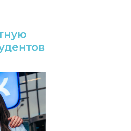
атную
тудентов