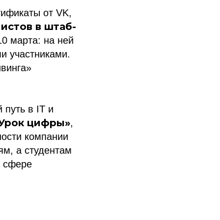
тификаты от VK,
истов в штаб-
10 марта: на ней
и участниками.
йвинга»
путь в IT и
Урок цифры»
,
ности компании
ям, а студентам
в сфере