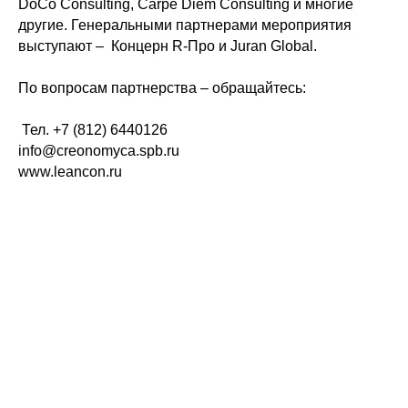
DoCo Consulting, Carpe Diem Consulting и многие
другие. Генеральными партнерами мероприятия
Политика конфиденциальности
© 2015-2026 НАУРР. Все права защищены.
выступают – Концерн R-Про и Juran Global.
При использовании материалов ссылка на ROBOTUNION.RU — обязательна
По вопросам партнерства – обращайтесь:
© 2015-2026 НАУРР. Все права защищены. При использовании материалов
ссылка на ROBOTUNION.RU — обязательна
Тел. +7 (812) 6440126
info@creonomyca.spb.ru
www.leancon.ru