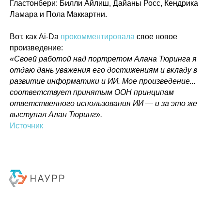
Гластонбери: Билли Айлиш, Дайаны Росс, Кендрика
Ламара и Пола Маккартни.
Вот, как Ai-Da
прокомментировала
свое новое
Политика конфиденциальности
© 2015-2026 НАУРР. Все права защищены.
произведение:
При использовании материалов ссылка на ROBOTUNION.RU — обязательна
«Своей работой над портретом Алана Тюринга я
© 2015-2026 НАУРР. Все права защищены. При использовании материалов
отдаю дань уважения его достижениям и вкладу в
ссылка на ROBOTUNION.RU — обязательна
развитие информатики и ИИ. Мое произведение...
соответствует принятым ООН принципам
ответственного использования ИИ — и за это же
выступал Алан Тюринг».
Источник