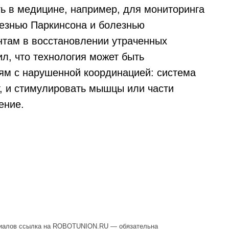
ь в медицине, например, для мониторинга
езнью Паркинсона и болезнью
нтам в восстановлении утраченных
л, что технология может быть
м с нарушенной координацией: система
т, и стимулировать мышцы или части
ение.
ссылка на ROBOTUNION.RU — обязательна
се права защищены.
териалов ссылка на ROBOTUNION.RU — обязательна