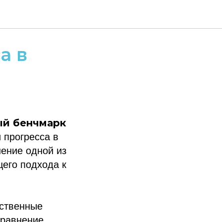
а в
ый бенчмарк
 прогресса в
шение одной из
его подхода к
бственные
сравнение