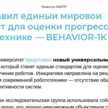
рдский университет
Новости НАУРР
авил единый мировой
т для оценки прогресс
ехнике — BEHAVIOR-1K
новый универсальн
ниверситет
представил
, который станет единым стандартом для оценки
учении роботов. Инициатива направлена на ре
 современной робототехники — отсутствие общ
ктивности систем.
ая исследовательская группа использовала со
 задач, что делало невозможным объективное 