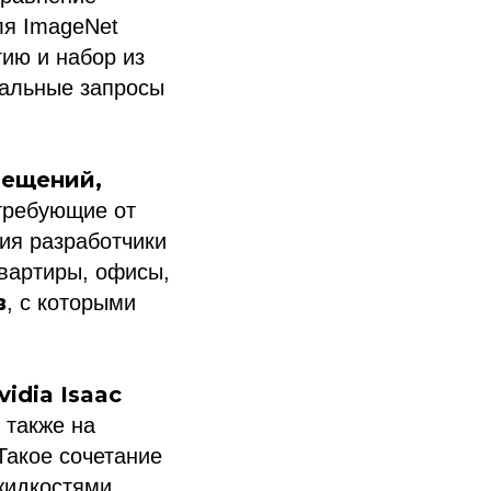
ля ImageNet
ию и набор из
еальные запросы
мещений,
 требующие от
ия разработчики
вартиры, офисы,
в
, с которыми
vidia Isaac
а также на
Такое сочетание
жидкостями,