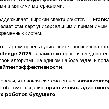
ыми и мягкими материалами.
Franka
ддерживает широкий спектр роботов —
 делает стандарт универсальным и применимым
временных систем.
с
о стартом проекта университет анонсировал
llenge 2025
, в рамках которого исследовател
свои алгоритмы на едином наборе задач и попа
ейтинг эффективности
.
катализато
ерены, что новая система станет
практичных, адаптивн
пособствуя созданию
х роботов будущего
.
ссылка на ROBOTUNION.RU — обязательна