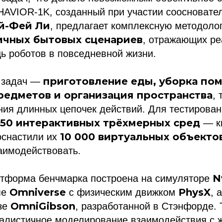
HAVIOR-1K, созданный при участии соосновате
й-Фей Ли
, предлагает комплексную методолог
ичных бытовых сценариев
, отражающих р
ь роботов в повседневной жизни.
приготовление еды, уборка по
 задач —
редметов и организация пространства
,
ия длинных цепочек действий. Для тестирован
 50 интерактивных трёхмерных сред
— к
10 000 виртуальных объекто
оснастили их
аимодействовать.
N
атформа бенчмарка построена на симуляторе
Omniverse
PhysX
ме
с физическим движком
, 
OmniGibson
зе
, разработанной в Стэнфорде. 
еалистичное моделирование взаимодействия с 