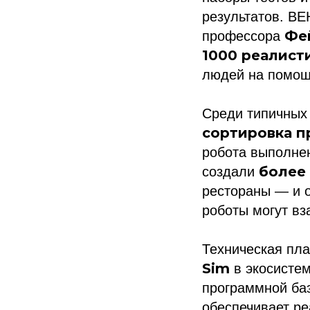
результатов. BE
Фе
профессора
1000 реалист
людей на помощ
Среди типичных
сортировка п
робота выполнен
более
создали
рестораны — и 
роботы могут вз
Техническая пл
Sim
в экосисте
программной ба
обеспечивает р