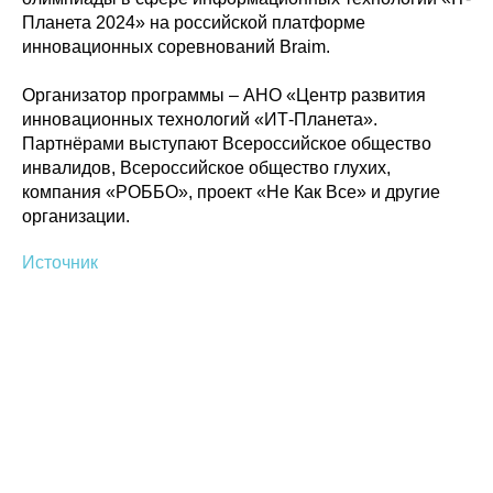
Планета 2024» на российской платформе
инновационных соревнований Braim.
Политика конфиденциальности
Организатор программы – АНО «Центр развития
© 2015-2026 НАУРР. Все права защищены.
При использовании материалов ссылка на ROBOTUNION.RU — обязательна
инновационных технологий «ИТ-Планета».
Партнёрами выступают Всероссийское общество
© 2015-2026 НАУРР. Все права защищены. При использовании материалов
инвалидов, Всероссийское общество глухих,
ссылка на ROBOTUNION.RU — обязательна
компания «РОББО», проект «Не Как Все» и другие
организации.
Источник