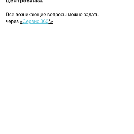
Центробанка.
© 2015-2026 НАУРР. Все права защищены. При использовании материалов
ссылка на ROBOTUNION.RU — обязательна
Все возникающие вопросы можно задать
через
«
Сервис 360
°»