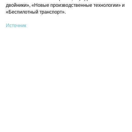
двойники», «Новые производственные технологии» и
© 2015-2026 НАУРР. Все права защищены. При использовании материалов
ссылка на ROBOTUNION.RU — обязательна
«Беспилотный транспорт».
Источник