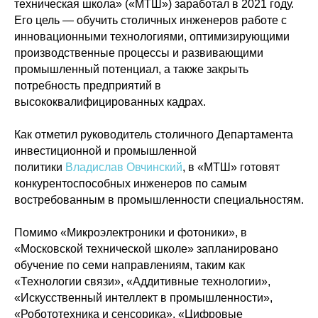
техническая школа» («МТШ») заработал в 2021 году.
Его цель — обучить столичных инженеров работе с
инновационными технологиями, оптимизирующими
производственные процессы и развивающими
промышленный потенциал, а также закрыть
потребность предприятий в
высококвалифицированных кадрах.
Как отметил руководитель столичного Департамента
инвестиционной и промышленной
политики
Владислав Овчинский
, в «МТШ» готовят
конкурентоспособных инженеров по самым
востребованным в промышленности специальностям.
Помимо «Микроэлектроники и фотоники», в
«Московской технической школе» запланировано
обучение по семи направлениям, таким как
«Технологии связи», «Аддитивные технологии»,
Политика конфиденциальности
«Искусственный интеллект в промышленности»,
© 2015-2026 НАУРР. Все права защищены.
При использовании материалов ссылка на ROBOTUNION.RU — обязательна
«Робототехника и сенсорика», «Цифровые